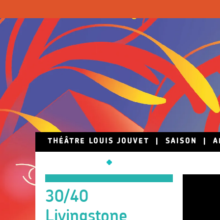
Skip to main content
THÉÂTRE LOUIS JOUVET
|
SAISON
|
A
30/40
Livingstone