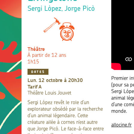
Sergi Lòpez, Jorge Picò
Théâtre
À partir de 12 ans
1h15
DATES
Premier in
lun. 12 octobre à 20h30
(pour sa 
Tarif
A
Sergi Lópe
Théâtre Louis Jouvet
animal lég
Sergi López revêt le role d’un
d’une comé
explorateur obsédé par la recherche
monde.
d’un animal légendaire. Cette
créature ailée à cornes n’est autre
allocine.fr
que Jorge Picó. Le face-à-face entre