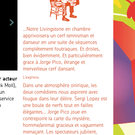
…Notre Livingstone en chambre
apprivoisera un cerf tennisman et
danseur en une suite de séquences
complètement foutraques. Et droles,
bien évidemment. Et particulièrement
grace à Jorge Pico, étrange et
merveilleux cerf dansant.
r acteur
L'express
k Moll),
Dans une atmosphère onirique, les
’un
deux comédiens nous aspirent avec
service
fougue dans leur délire. Sergi Lopez est
n
une boule de nerfs tout en failles
élégantes… Jorge Pico joue en
contrepoint la carte du mystère,
homme/animal gracieux et vaguement
menaçant. Les spectateurs jubilent,