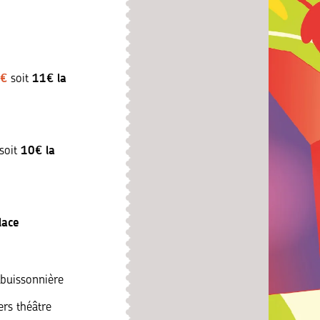
€
11€ la
soit
10€ la
soit
place
e buissonnière
ers théâtre