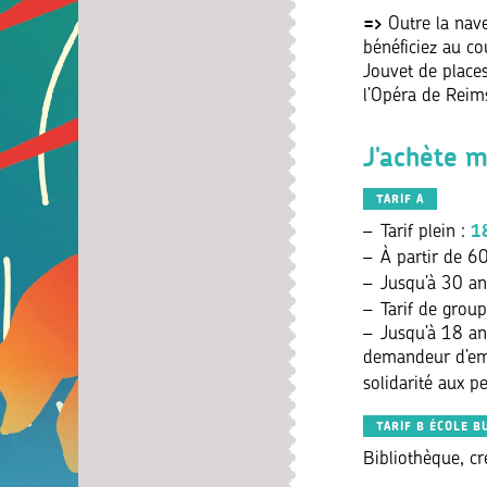
=>
Outre la nave
bénéficiez au co
Jouvet de places
l’Opéra de Reim
J'achète 
TARIF A
1
Tarif plein :
À partir de 6
Jusqu’à 30 an
Tarif de group
Jusqu’à 18 ans
demandeur d’empl
solidarité aux p
TARIF B ÉCOLE B
Bibliothèque, cr