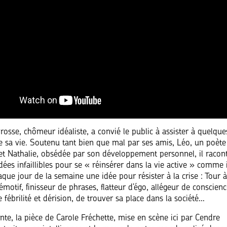
osse, chômeur idéaliste, a convié le public à assister à quelque
e sa vie. Soutenu tant bien que mal par ses amis, Léo, un poète
, et Nathalie, obsédée par son développement personnel, il racon
dées infaillibles pour se « réinsérer dans la vie active » comme il
que jour de la semaine une idée pour résister à la crise : Tour à
motif, finisseur de phrases, flatteur d’égo, allégeur de conscience
e fébrilité et dérision, de trouver sa place dans la société…
ante, la pièce de Carole Fréchette, mise en scène ici par Cendre