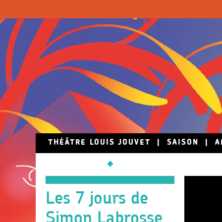
Skip to main content
THÉÂTRE LOUIS JOUVET
|
SAISON
|
A
Les 7 jours de
Simon Labrosse