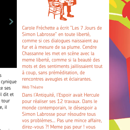
Carole Fréchette a écrit "Les 7 Jours de
Simon Labrosse" en toute liberté,
comme si ces dialogues naissaient au
fur et à mesure de sa plume. Cendre
Chassanne les met en scène avec la
meme liberté, comme si la beauté des
mots et des sentiments jaillissaient tout
à coup, sans préméditation, de
s
rencontres aveugles et éclairantes.
 cynique
Web Théatre
te ses
 dit et
Dans l’Antiquité, l’Espoir avait Hercule
 tour
pour réaliser ses 12 travaux. Dans le
, il
monde contemporain, le désespoir a
Simon Labrosse pour résoudre tous
vos problèmes… Pas une mince affaire,
direz-vous ?! Meme pas peur ! vous