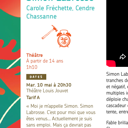
Carole Fréchette, Cendre
Chassanne
Théâtre
À partir de 14 ans
1h10
Simon Labr
DATES
tranches d
mar. 10 mai à 20h30
et négatif
Théâtre Louis Jouvet
multiples i
Tarif
A
déploie cha
cascadeur é
« Moi je m’appelle Simon. Simon
tente, entr
Labrosse. C’est pour moi que vous
êtes venus… Actuellement je suis
Fable brill
sans emploi. Mais ça devrait pas