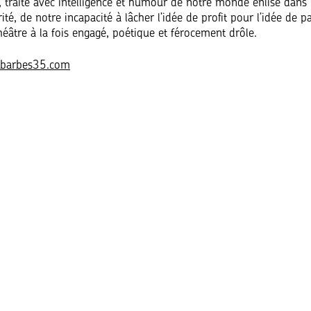
 traite avec intelligence et humour de notre monde enlisé dans l
rité, de notre incapacité à lâcher l’idée de profit pour l’idée de pa
héâtre à la fois engagé, poétique et férocement drôle.
barbes35.com