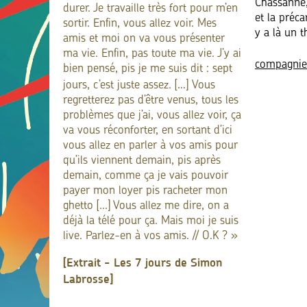
Chassanne,
durer. Je travaille très fort pour m’en
et la préca
sortir. Enfin, vous allez voir. Mes
y a là un t
amis et moi on va vous présenter
ma vie. Enfin, pas toute ma vie. J’y ai
compagnie
bien pensé, pis je me suis dit : sept
jours, c’est juste assez. […]
Vous
regretterez pas d’être venus, tous les
problèmes que j’ai, vous allez voir, ça
va vous réconforter, en sortant d’ici
vous allez en parler à vos amis pour
qu’ils viennent demain, pis après
demain, comme ça je vais pouvoir
payer mon loyer pis racheter mon
ghetto [...] Vous allez me dire, on a
déjà la télé pour ça. Mais moi je suis
live. Parlez-en à vos amis. // O.K ? »
[Extrait - Les 7 jours de Simon
Labrosse]