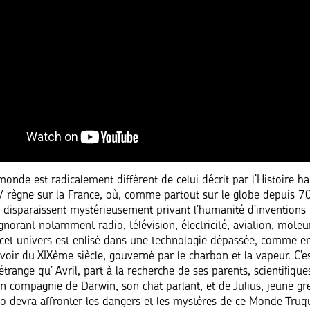
nde est radicalement différent de celui décrit par l’Histoire hab
 règne sur la France, où, comme partout sur le globe depuis 70
s disparaissent mystérieusement privant l’humanité d’inventions
Ignorant notamment radio, télévision, électricité, aviation, moteu
 cet univers est enlisé dans une technologie dépassée, comme 
voir du XIXème siècle, gouverné par le charbon et la vapeur. C’e
range qu’ Avril, part à la recherche de ses parents, scientifique
en compagnie de Darwin, son chat parlant, et de Julius, jeune gr
rio devra affronter les dangers et les mystères de ce Monde Truq