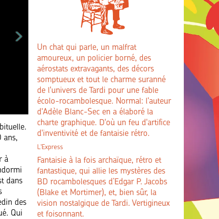
Un chat qui parle, un malfrat
amoureux, un policier borné, des
aérostats extravagants, des décors
somptueux et tout le charme suranné
de l'univers de Tardi pour une fable
écolo-rocambolesque. Normal: l'auteur
d'Adèle Blanc-Sec en a élaboré la
charte graphique. D'où un feu d'artifice
ituelle.
d'inventivité et de fantaisie rétro.
 ans,
L'Express
r à
Fantaisie à la fois archaïque, rétro et
endormi
fantastique, qui allie les mystères des
st dans
BD rocambolesques d’Edgar P. Jacobs
s
(Blake et Mortimer), et, bien sûr, la
edin des
vision nostalgique de Tardi. Vertigineux
ué. Qui
et foisonnant.