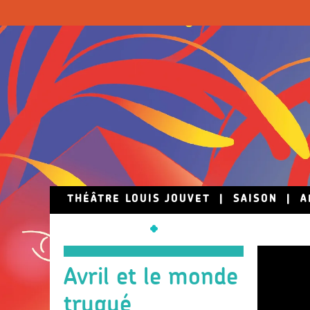
Skip to main content
THÉÂTRE LOUIS JOUVET
|
SAISON
|
A
Avril et le monde
truqué