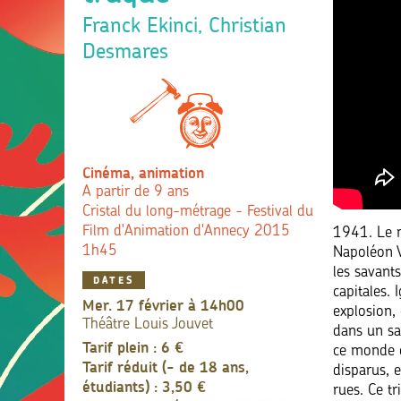
Franck Ekinci, Christian
Desmares
Cinéma, animation
A partir de 9 ans
Cristal du long-métrage - Festival du
Film d'Animation d'Annecy 2015
1941. Le mo
1h45
Napoléon V
les savant
DATES
capitales. 
mer. 17 février à 14h00
explosion,
Théâtre Louis Jouvet
dans un sa
Tarif plein : 6 €
ce monde ét
Tarif réduit (- de 18 ans,
disparus, 
étudiants) : 3,50 €
rues. Ce t