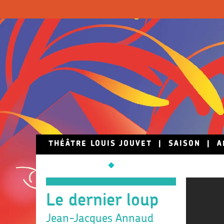
Skip to main content
THÉÂTRE LOUIS JOUVET
|
SAISON
|
A
Le dernier loup
Jean-Jacques Annaud