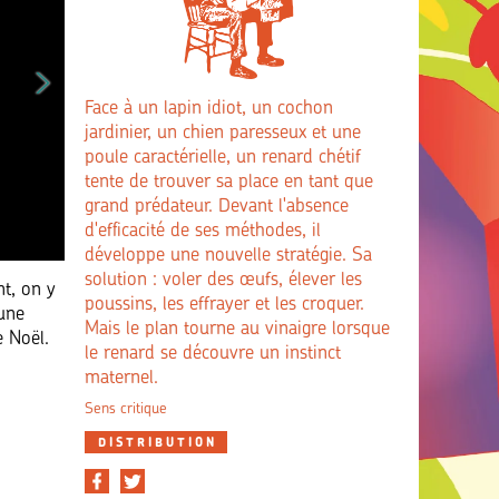
Face à un lapin idiot, un cochon
jardinier, un chien paresseux et une
poule caractérielle, un renard chétif
tente de trouver sa place en tant que
grand prédateur. Devant l'absence
d'efficacité de ses méthodes, il
développe une nouvelle stratégie. Sa
solution : voler des œufs, élever les
t, on y
poussins, les effrayer et les croquer.
 une
Mais le plan tourne au vinaigre lorsque
e Noël.
le renard se découvre un instinct
maternel.
Sens critique
DISTRIBUTION