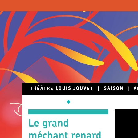
Skip to main content
THÉÂTRE LOUIS JOUVET
|
SAISON
|
A
Le grand
méchant renard