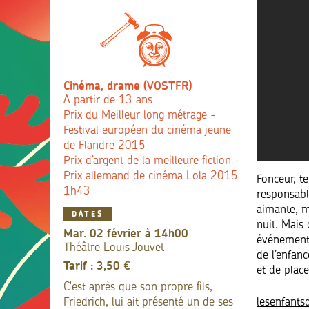
Cinéma, drame (VOSTFR)
A partir de 13 ans
Prix du Meilleur long métrage -
Festival européen du cinéma jeune
de Flandre 2015
Prix d’argent de la meilleure fiction -
Prix allemand de cinéma Lola 2015
Fonceur, te
1h43
responsable
aimante, ma
DATES
nuit. Mais 
mar. 02 février à 14h00
événement 
Théâtre Louis Jouvet
de l’enfan
Tarif : 3,50 €
et de plac
C'est après que son propre fils,
lesenfants
Friedrich, lui ait présenté un de ses