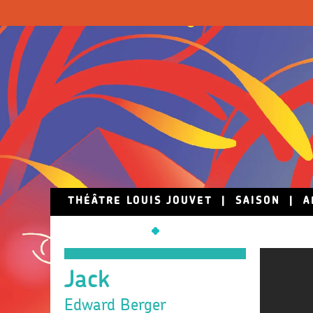
Skip to main content
THÉÂTRE LOUIS JOUVET
|
SAISON
|
A
Jack
Edward Berger