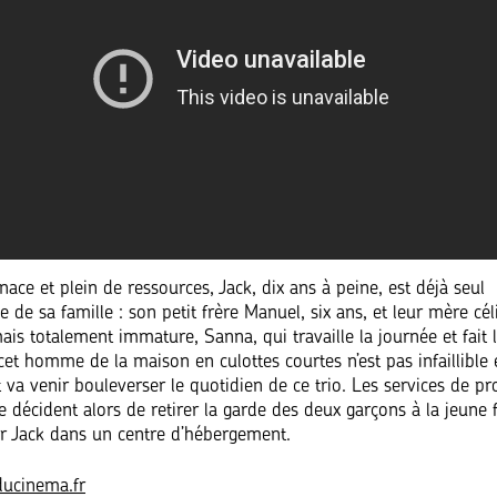
nace et plein de ressources, Jack, dix ans à peine, est déjà seul
 de sa famille : son petit frère Manuel, six ans, et leur mère cél
is totalement immature, Sanna, qui travaille la journée et fait l
cet homme de la maison en culottes courtes n’est pas infaillible 
va venir bouleverser le quotidien de ce trio. Les services de pr
ce décident alors de retirer la garde des deux garçons à la jeun
er Jack dans un centre d’hébergement.
ducinema.fr