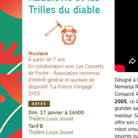
Trilles du diable
Musique
À partir de 7 ans
En collaboration avec Les Concerts
de Poche - Association reconnue
Désigné à l
d'intérêt général et lauréate de
Nemanja Ra
dispositif "La France s'engage"
1h15
Consacré
R
2005
, ce 
DATES
grandes sa
dim. 17 janvier à 16h00
meilleur
So
Théâtre Louis Jouvet
offre son 
Tarif
B
robot virt
Théâtre Louis Jouvet
oeuvres qu’