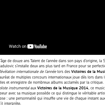
’âge de douze ans Talent de l’année dans son pays d’origine, la S
dulovic s’installe deux ans plus tard en France pour se perfecti
Victoires de la Mus
évélation internationale de l’année
lors des
lauréat de multiples concours internationaux joue dès lors dans l
lles et enregistre de nombreux albums acclamés par la critique. 
Victoires de la Musique 2014
liste instrumental
aux
, ce music
coeur avec sa musique possède ce qui distingue le véritable artis
uose : une personnalité qui insuffle une vie de chaque instant au
il interprète.