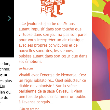
...Ce [violoniste] serbe de 25 ans,
autant impulsif dans son touché que
virtuose dans son jeu, n’a pas son pareil
pour vous interpréter un air classique
avec ses propres convictions et de
nouvelles sonorités, les siennes,
puisées autant dans son cœur que dans
ses émotions.
erbie,
sortiz.com
onner.
ique
Vivaldi avec l'énergie de Nemanja, c'est
un régal jubilatoire... Quel séducteur ce
es plus
diable de violoniste ! Sur la scène
Élu
parisienne de la salle Gaveau, il vient
ien qui
une fois de plus d'enflammer un public
te du
à l'avance conquis...
x
L'Union presse