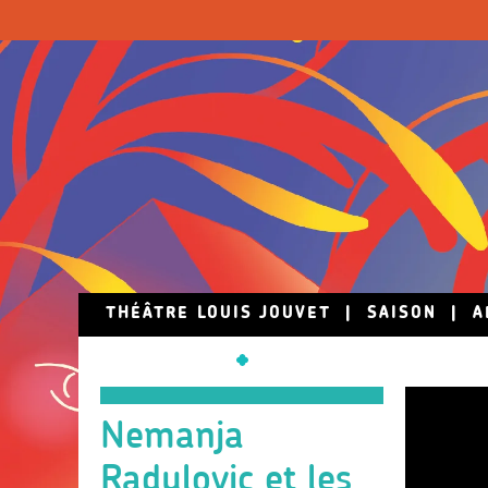
Skip to main content
THÉÂTRE LOUIS JOUVET
|
SAISON
|
A
Nemanja
Radulovic et les