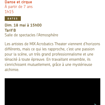
Danse et cirque
À partir de 7 ans
1h15
DATES
dim. 18 mai à 15h00
Tarif
B
Salle de spectacles l'Atmosphère
Les artistes de MIX Acrobatics Theater viennent d’horizons
différents, mais ce qui les rapproche, c’est une passion
pour la scène, un très grand professionnalisme et une
ténacité à toute épreuve. En travaillant ensemble, ils
s’enrichissent mutuellement, grâce à une mystérieuse
alchimie.