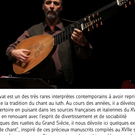
at est un des très rares interprètes contemporains à avoir repri
e la tradition du chant au luth. Au cours des années, il a dével
rtoire en puisant dans les sources françaises et italiennes du XV
t en renouant avec l'esprit de divertissement et de sociabilité
iques des ruelles du Grand Siècle, il nous dévoile ici quelques ex
de chant", inspiré de ces précieux manuscrits compilés au XVIIe s