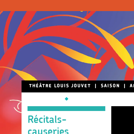
Skip to main content
THÉÂTRE LOUIS JOUVET
|
SAISON
|
A
Récitals-
causeries