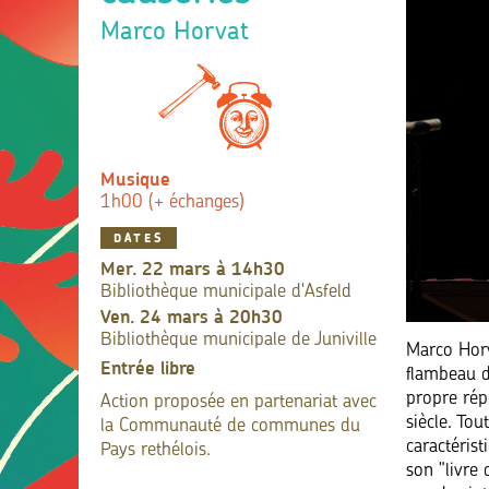
Marco Horvat
Musique
1h00 (+ échanges)
DATES
mer. 22 mars à 14h30
Bibliothèque municipale d'Asfeld
ven. 24 mars à 20h30
Bibliothèque municipale de Juniville
Marco Horv
Entrée libre
flambeau d
propre répe
Action proposée en partenariat avec
siècle. Tou
la Communauté de communes du
caractérist
Pays rethélois.
son "livre 