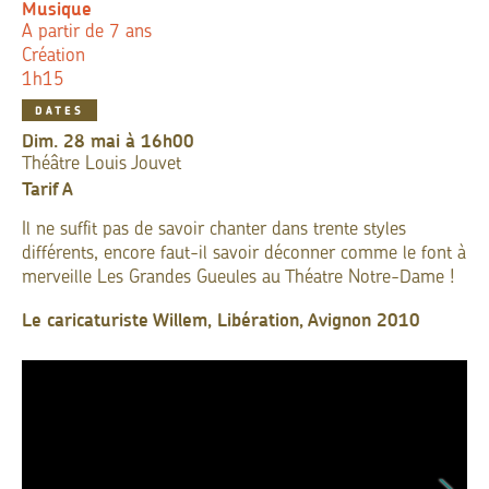
Musique
A partir de 7 ans
Création
1h15
DATES
dim. 28 mai à 16h00
Théâtre Louis Jouvet
Tarif
A
Il ne suffit pas de savoir chanter dans trente styles
différents, encore faut-il savoir déconner comme le font à
merveille Les Grandes Gueules au Théatre Notre-Dame !
Le caricaturiste Willem, Libération, Avignon 2010