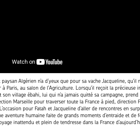
t paysan Algérien n’a d’yeux que pour sa vache Jacqueline, qu'il 
 Paris, au salon de l'Agriculture. Lorsqu'il reçoit la précieuse i
 son village ébahi, lui qui n’a jamais quitté sa campagne, prend 
ction Marseille pour traverser toute la France à pied, direction 
 L’occasion pour Fatah et Jacqueline d’aller de rencontres en surp
ne aventure humaine faite de grands moments d’entraide et de 
voyage inattendu et plein de tendresse dans la France d’aujourd’h