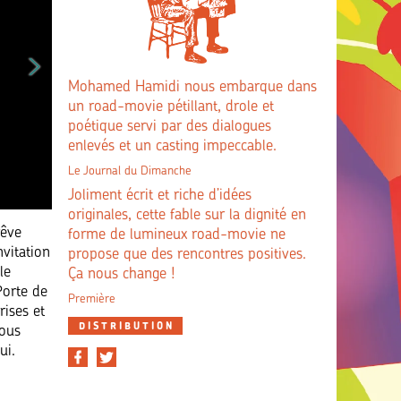
Mohamed Hamidi nous embarque dans
un road-movie pétillant, drole et
poétique servi par des dialogues
enlevés et un casting impeccable.
Le Journal du Dimanche
Joliment écrit et riche d’idées
originales, cette fable sur la dignité en
rêve
forme de lumineux road-movie ne
nvitation
propose que des rencontres positives.
le
Ça nous change !
Porte de
Première
rises et
DISTRIBUTION
fous
ui.