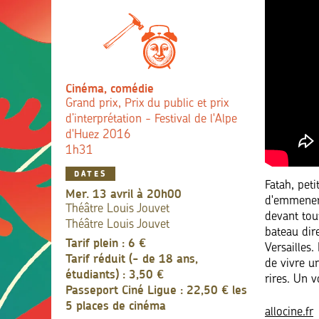
Cinéma, comédie
Grand prix, Prix du public et prix
d’interprétation - Festival de l'Alpe
d'Huez 2016
1h31
DATES
Fatah, peti
mer. 13 avril à 20h00
d'emmener à
Théâtre Louis Jouvet
devant tout
Théâtre Louis Jouvet
bateau dire
Tarif plein : 6 €
Versailles.
Tarif réduit (- de 18 ans,
de vivre u
étudiants) : 3,50 €
rires. Un 
Passeport Ciné Ligue : 22,50 € les
5 places de cinéma
allocine.fr