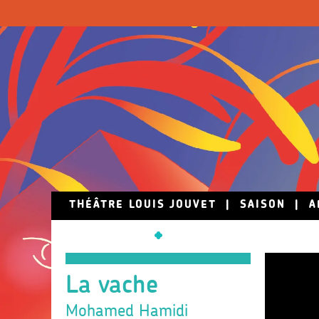
Skip to main content
THÉÂTRE LOUIS JOUVET
|
SAISON
|
A
La vache
Mohamed Hamidi