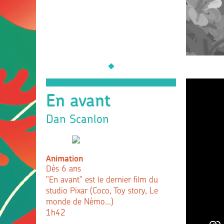
En avant
Dan Scanlon
Animation
Dès 6 ans
"En avant" est le dernier film du
studio Pixar (Coco, Toy story, Le
monde de Némo...)
1h42