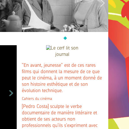
"En avant, jeunesse" est de ces rares
films qui donnent la mesure de ce que
peut le cinéma, à un moment donné de
son histoire esthétique et de son
évolution technique.
Cahiers du cinéma
[Pedro Costa] sculpte le verbe
documentaire de manière littéraire et
obtient de ses acteurs non
professionnels qu'ils s'expriment avec