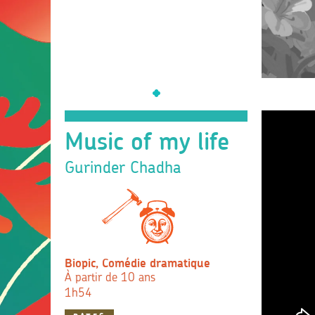
Music of my life
Gurinder Chadha
Biopic, Comédie dramatique
À partir de 10 ans
1h54