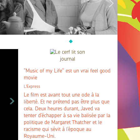
"Music of my Life" est un vrai feel good
movie
L'Express
Le film est avant tout une ode à la
liberté. Et ne prétend pas être plus que
cela. Deux heures durant, Javed va
tenter d’échapper à sa vie balisée par la
politique de Margaret Thatcher et le
racisme qui sévit à l’époque au
Royaume-Uni.