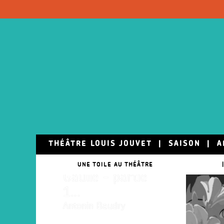
Skip to main content
15 juill.
THÉÂTRE LOUIS JOUVET
|
SAISON
|
A
La Bataille de
UNE TOILE AU THÉÂTRE
|
Gaulle - partie
1…
Antonin Baudry