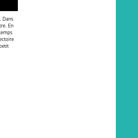
e. Dans
tre. En
 temps
ectoire
etit