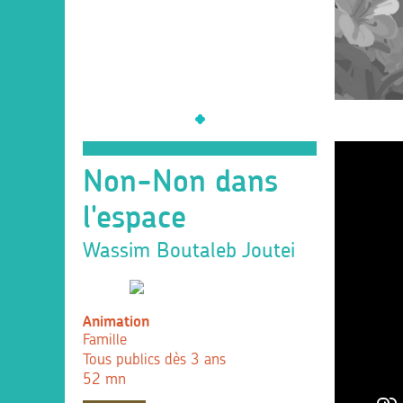
Non-Non dans
l'espace
Wassim Boutaleb Joutei
Animation
Famille
Tous publics dès 3 ans
52 mn