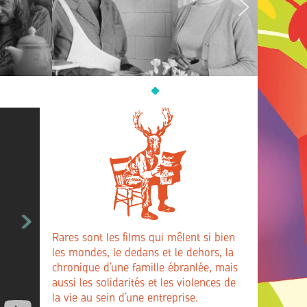
Rares sont les films qui mêlent si bien
les mondes, le dedans et le dehors, la
chronique d’une famille ébranlée, mais
aussi les solidarités et les violences de
la vie au sein d’une entreprise.