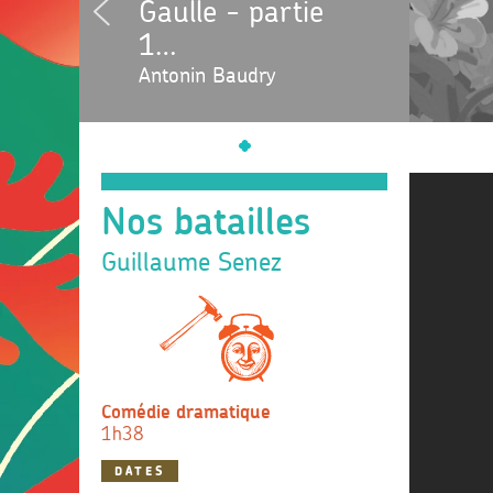
Gaulle - partie
1…
Antonin Baudry
Nos batailles
Guillaume Senez
Comédie dramatique
1h38
DATES