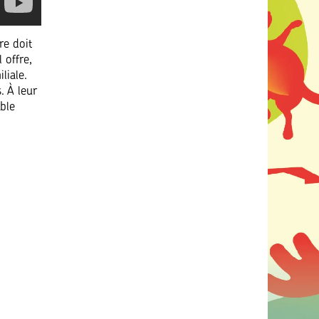
re doit
 offre,
liale.
. À leur
mble