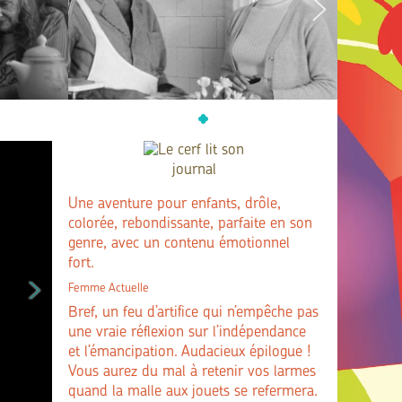
Une aventure pour enfants, drôle,
colorée, rebondissante, parfaite en son
genre, avec un contenu émotionnel
fort.
Femme Actuelle
Bref, un feu d’artifice qui n’empêche pas
une vraie réflexion sur l’indépendance
et l’émancipation. Audacieux épilogue !
Vous aurez du mal à retenir vos larmes
quand la malle aux jouets se refermera.