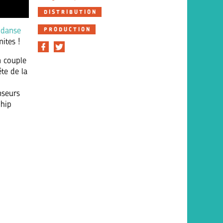
DISTRIBUTION
 danse
PRODUCTION
ites !
n couple
ête de la
nseurs
 hip