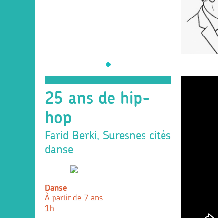
25 ans de hip-
hop
Farid Berki, Suresnes cités
danse
Danse
À partir de 7 ans
1h