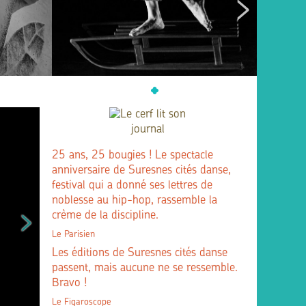
25 ans, 25 bougies ! Le spectacle
anniversaire de Suresnes cités danse,
festival qui a donné ses lettres de
noblesse au hip-hop, rassemble la
crème de la discipline.
Le Parisien
Les éditions de Suresnes cités danse
passent, mais aucune ne se ressemble.
Bravo !
Le Figaroscope