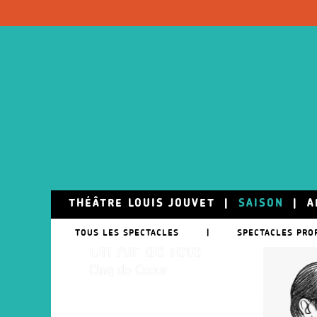
Skip to main content
THÉÂTRE LOUIS JOUVET
|
SAISON
|
A
24 mai
TOUS LES SPECTACLES
|
SPECTACLES PRO
Un Air de fête
Cinq de Coeur