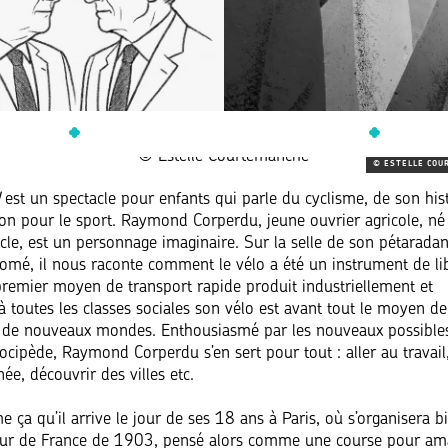
© ESTELLE COU
!
est un spectacle pour enfants qui parle du cyclisme, de son hist
ion pour le sport. Raymond Corperdu, jeune ouvrier agricole, né 
ècle, est un personnage imaginaire. Sur la selle de son pétaradan
omé, il nous raconte comment le vélo a été un instrument de li
 premier moyen de transport rapide produit industriellement et
à toutes les classes sociales son vélo est avant tout le moyen de
 de nouveaux mondes. Enthousiasmé par les nouveaux possibles
locipède, Raymond Corperdu s’en sert pour tout : aller au travail,
ée, découvrir des villes etc.
 ça qu’il arrive le jour de ses 18 ans à Paris, où s’organisera bi
ur de France de 1903, pensé alors comme une course pour am