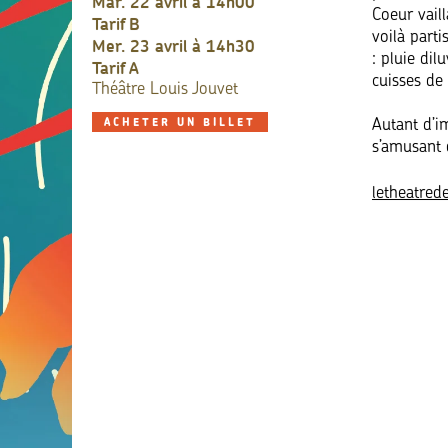
mar. 22 avril à 14h00
Coeur vail
Tarif
B
voilà part
mer. 23 avril à 14h30
: pluie dil
Tarif
A
cuisses de
Théâtre Louis Jouvet
Autant d’i
ACHETER UN BILLET
s’amusant q
letheatred