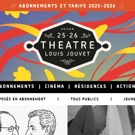
ABONNEMENTS ET TARIFS 2025-2026
BONNEMENTS
|
CINÉMA
|
RÉSIDENCES
|
ACTIO
POSÉS EN ABONNEMENT
|
TOUS PUBLICS
|
JEUN