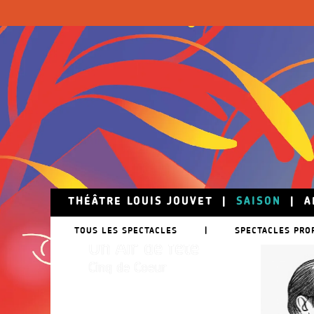
Skip to main content
THÉÂTRE LOUIS JOUVET
|
SAISON
|
A
24 mai
TOUS LES SPECTACLES
|
SPECTACLES PRO
Un Air de fête
Cinq de Coeur