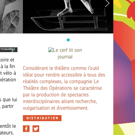
RTEMANCHE
oire et
à la fin
Considérant le théâtre comme l’outil
t vélo à
idéal pour rendre accessible à tous des
bération
réalités complexes, la compagnie Le
Théâtre des Opérations se caractérise
par la production de spectacles
 que lui
interdisciplinaires alliant recherche,
 partir
vulgarisation et divertissement.
DISTRIBUTION
entôt le
ateurs.