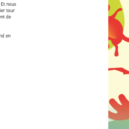
 Et nous
ier tour
ent de
end en