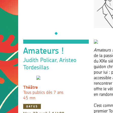
Amateurs !
Amateurs 
de la pass
Judith Policar, Aristeo
du XIXe si
Tordesillas
guidon chr
pour lui :
accessible 
rencontrer
Théâtre
offre le vé
Tous publics dès 7 ans
en randonn
45 mn
C’est comme
DATES
premier To