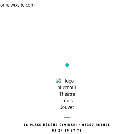
onie.wixsite.com
16 PLACE HÉLÈNE CYMINSKI • 08300 RETHEL
03 24 39 67 75