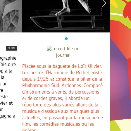
® DR
ographie
histoire
Placée sous la baguette de Loïc Olivier,
p à la
l’orchestre d’Harmonie de Rethel existe
 la
depuis 1925 et constitue le pilier de la
plan
Philharmonie Sud-Ardennes. Composé
re
d’instruments à vents, de percussions
este
et de cordes graves, il aborde un
vier et
répertoire des plus variés allant de la
ur
musique classique aux musiques plus
 gagna à
actuelles, en passant par la musique de
film, les comédies musicales ou les
opéras.