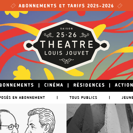
ABONNEMENTS ET TARIFS 2025-2026
BONNEMENTS
|
CINÉMA
|
RÉSIDENCES
|
ACTIO
POSÉS EN ABONNEMENT
|
TOUS PUBLICS
|
JEUN