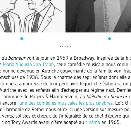
e du bonheur
voit le jour en 1959 à Broadway. Inspirée de la bi
de
Maria Augusta von Trapp
, cette comédie musicale nous conte l’
e nonne devenue en Autriche gouvernante de la famille von Trap
l’Anschluss de 1938. Sous le charme des sept enfants dont elle a
e tombera amoureuse de leur père avec lequel elle élaborera un 
’Autriche avec les enfants afin d’échapper au régime nazi. Derniè
n commune de Rogers & Hammerstein,
La Mélodie du bonheur
r
i encore
l’une des comédies musicales les plus célèbres
. Loïc Oli
e d’Harmonie de Rethel nous offre ici une version sur mesure po
 vents, solistes et chœur, de l’intégralité de ce chef d’œuvre qui
n cinq Tony Awards avant d’être adapté au
cinéma
en 1965.