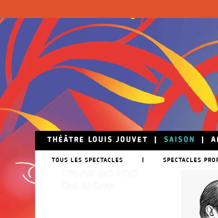
Skip to main content
THÉÂTRE LOUIS JOUVET
|
SAISON
|
A
24 mai
TOUS LES SPECTACLES
|
SPECTACLES PRO
Un Air de fête
Cinq de Coeur