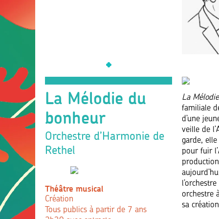
La Mélodie du
La Mélodi
familiale 
bonheur
d’une jeun
veille de 
Orchestre d’Harmonie de
garde, ell
Rethel
pour fuir l
productio
aujourd’hu
l’orchestr
Théâtre musical
orchestre à
Création
sa créatio
Tous publics à partir de 7 ans