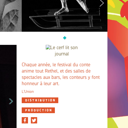
Chaque année, le festival du conte
anime tout Rethel, et des salles de
spectacles aux bars, les conteurs y font
honneur à leur art.
L'Union
DISTRIBUTION
PRODUCTION