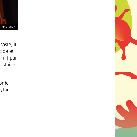
® ORALIA
aste, il
cide et
init par
istoire
conte
ythe.