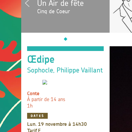
Un Air de fête
Cinq de Coeur
Œdipe
Sophocle, Philippe Vaillant
Conte
À partir de 14 ans
1h
DATES
lun. 19 novembre à 14h30
Tarif
F