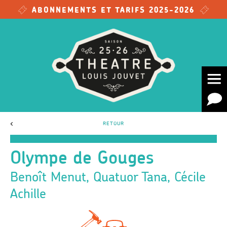
Skip to main content
ABONNEMENTS ET TARIFS 2025-2026
<
RETOUR
Olympe de Gouges
Benoît Menut, Quatuor Tana, Cécile
Achille