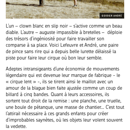
©DIDIER ANDRÉ
L’un – clown blanc en slip noir – s’active comme un beau
diable. L’autre – auguste impassible à bretelles – déploie
des trésors d’ingéniosité pour faire travailler son
comparse à sa place. Voici Lefeuvre et André, une paire
de pince sans rire qui a depuis belle lurette délaissé la
piste pour faire leur cirque où bon leur semble.
Adeptes intransigeants d’une économie de mouvements
légendaire qui est devenue leur marque de fabrique - le
« cirque lent » -, ils se tirent ainsi le maillot avec un
amour de la blague bien faite ajustée comme un coup de
billard à cinq bandes. Quant à leurs accessoires, ils
sortent tout droit de la remise : une planche, une truelle,
une boule de pétanque, une masse de chantier… C’est tout
l’attirail nécessaire à ces grands enfants pour créer
d’improbables saynètes, où les objets leur volent souvent
la vedette.