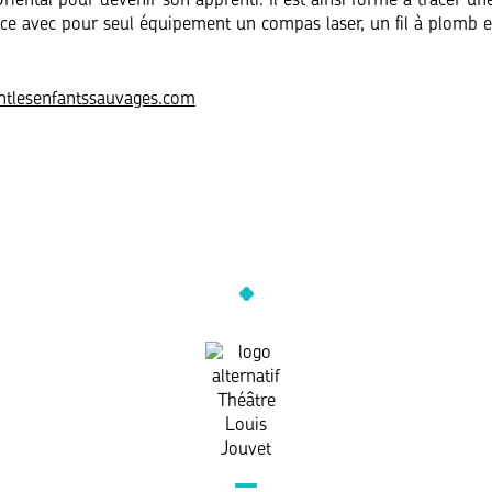
iental pour devenir son apprenti. Il est ainsi formé à tracer une
ace avec pour seul équipement un compas laser, un fil à plomb 
ntlesenfantssauvages.com