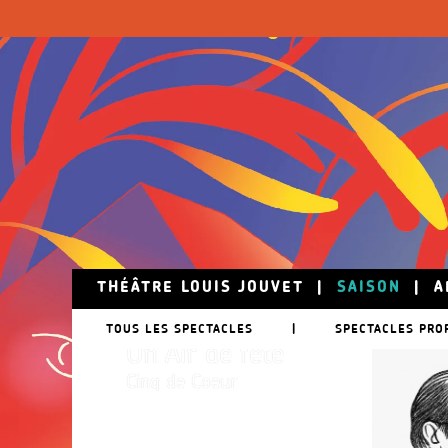
Skip to main content
THÉÂTRE LOUIS JOUVET
|
SAISON
|
A
24 mai
TOUS LES SPECTACLES
|
SPECTACLES PRO
Un Air de fête
Cinq de Coeur