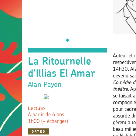
Auteur et 
La Ritournelle
respective
d’Illias El Amar
14h30, Ala
devenu sang
Alan Payon
Comédie d
théâtre
. A
se faisait 
compagnie
Lecture
pour cadre
A partir de 6 ans
absurde di
1h00 (+ échanges)
gèrent à to
beau milie
DATES