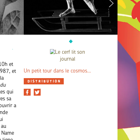
10h et
Un petit tour dans le cosmos...
1987, et
la
DISTRIBUTION
 du
tes qui
res sa
ouvrir a
onde
ui
x au
de Name