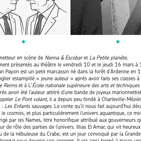
metteur en scène de
Nonna & Escobar
et
La Petite planète
,
ment présentés au théâtre le vendredi 10 et le jeudi 16 mars à 
n Payon est un petit marcassin né dans la forêt d’Ardenne en 
lier estampillé « jeune auteur » après avoir faits ses classes à 
e Reims
et à L'
École nationale supérieure des arts et techniques
près avoir été l’auteur attitré d’une bande de joyeux marionnettis
appeler
Le Pont volant
, il a depuis peu fondé à Charleville-Méziè
 :
Les Enfants sauvages
. Le conte qu’il nous fait aujourd’hui déc
 le cosmos, et plus particulièrement l’univers aquantique, ce m
rigé par les Names, titre honorifique attribué aux gouverneurs q
ur de rôle des parties de l’univers. Illias El Amar, qui vit heureu
u de la nébuleuse du Crabe, est un jour convoqué par la Gran