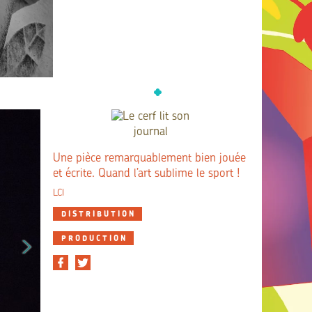
Une pièce remarquablement bien jouée
et écrite. Quand l’art sublime le sport !
LCI
DISTRIBUTION
PRODUCTION