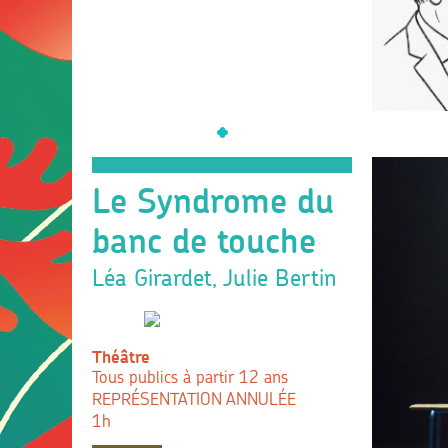
Le Syndrome du
banc de touche
Léa Girardet, Julie Bertin
Théâtre
Tous publics à partir 12 ans
REPRÉSENTATION ANNULÉE
1h