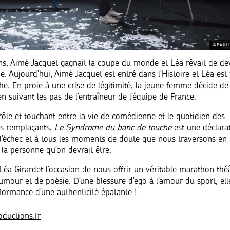
©PAULI
ans, Aimé Jacquet gagnait la coupe du monde et Léa rêvait de de
. Aujourd’hui, Aimé Jacquet est entré dans l’Histoire et Léa est 
che. En proie à une crise de légitimité, la jeune femme décide de
 en suivant les pas de l’entraîneur de l’équipe de France.
drôle et touchant entre la vie de comédienne et le quotidien des
rs remplaçants,
Le Syndrome du banc de touche
est une déclara
l’échec et à tous les moments de doute que nous traversons en 
 la personne qu’on devrait être.
Léa Girardet l’occasion de nous offrir un véritable marathon théâ
umour et de poésie. D’une blessure d’ego à l’amour du sport, ell
rformance d’une authenticité épatante !
ductions.fr