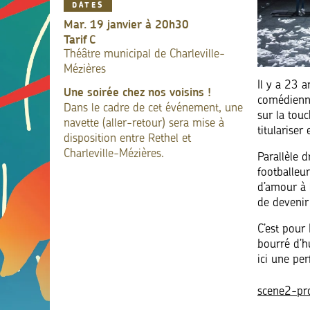
DATES
mar. 19 janvier à 20h30
Tarif
C
Théâtre municipal de Charleville-
Mézières
Il y a 23 
Une soirée chez nos voisins !
comédienne
Dans le cadre de cet événement, une
sur la tou
navette (aller-retour) sera mise à
titulariser
disposition entre Rethel et
Charleville-Mézières.
Parallèle 
footballeu
d’amour à 
de devenir
C’est pour 
bourré d’h
ici une pe
scene2-pro