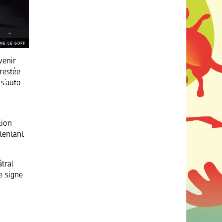
NE LE GOFF
venir
restée
 s’auto-
tion
tentant
tral
e signe