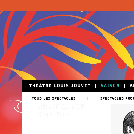
Skip to main content
THÉÂTRE LOUIS JOUVET
|
SAISON
|
A
24 mai
TOUS LES SPECTACLES
|
SPECTACLES PRO
Un Air de fête
Cinq de Coeur