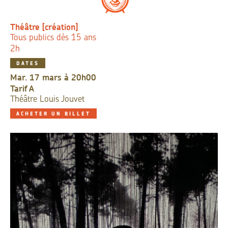
Théâtre [création]
Tous publics dès 15 ans
2h
DATES
mar. 17 mars à 20h00
Tarif
A
Théâtre Louis Jouvet
ACHETER UN BILLET